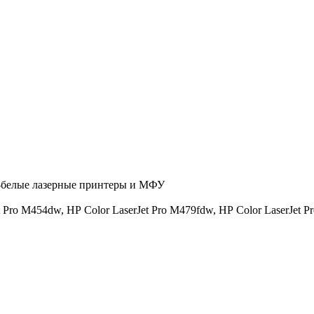
-белые лазерные принтеры и МФУ
t Pro M454dw,
HP Color LaserJet Pro M479fdw,
HP Color LaserJet P