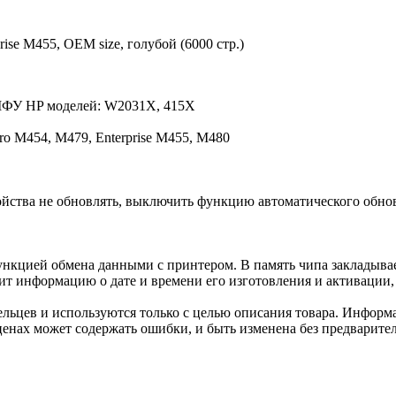
ise M455, OEM size, голубой (6000 стр.)
 МФУ HP моделей: W2031X, 415X
ro M454, M479, Enterprise M455, M480
йства не обновлять, выключить функцию автоматического обно
нкцией обмена данными с принтером. В память чипа закладывае
ит информацию о дате и времени его изготовления и активации, 
льцев и используются только с целью описания товара. Информа
ценах может содержать ошибки, и быть изменена без предварите