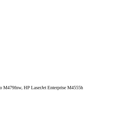
ro M479fnw,
HP LaserJet Enterprise M4555h