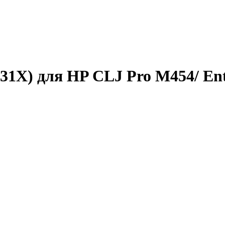
1X) для HP CLJ Pro M454/ Ent