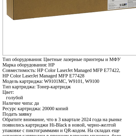
Тип оборудования:
Цветные лазерные принтеры и МФУ
Марка оборудования:
HP
Совместимость:
HP Color LaserJet Managed MFP E77422,
HP Color LaserJet Managed MFP E77428
Модель картриджа:
W9101MC, W9101, W9100
Тип картриджа:
Тонер-картридж
Цвет:
голубой
Наличие чипа:
да
Ресурс картриджа:
20000 копий
Подать заявку
Обратите внимание, что в 3 квартале 2024 года на рынке
появились картриджи Hi-Black в новой, черно-желтой
упаковке с пиктограммами и QR-кодом. На складах еще
остаются картриджи в прежнем варианте упаковки, бело-