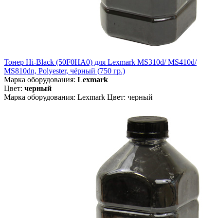
Тонер Hi-Black (50F0HA0) для Lexmark MS310d/ MS410d/
MS810dn, Polyester, чёрный (750 гр.)
Марка оборудования:
Lexmark
Цвет:
черный
Марка оборудования: Lexmark Цвет: черный