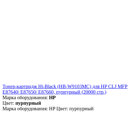
Тонер-картридж Hi-Black (HB-W9103MC) для HP CLJ MFP
E87640/ E87650/ E87660, пурпурный (20000 стр.)
Марка оборудования:
HP
Цвет:
пурпурный
Марка оборудования: HP Цвет: пурпурный