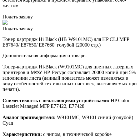
желтом
Подать заявку
Подать заявку
Тонер-картридж Hi-Black (HB-W9101MC) для HP CLJ MFP
E87640/ E87650/ E87660, голубой (20000 стр.)
Дополнительная информация о товаре:
Тонер-картридж Hi-Black (W9101MC) для цветных лазерных
принтеров и МФУ HP. Ресурс составляет 20000 копий при 5%
заполнении листа (данный показатель может изменяться в
виду особенностей тех или иных настроек, выставляемых при
печати).
Совместимость с печатающими устройствами:
HP Color
LaserJet Managed MFP E77422, E77428
Аналог производителя:
W9101MC, W9101 синий (голубой)
Cyan
Характеристики:
с чипом, в технической коробке