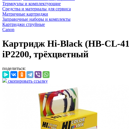
Термоузлы и комплектующие
Средства и материалы для сервиса
Матричные картриджи
Заправочные наборы и комплекты
Картриджи струйные
Canon
Картридж Hi-Black (HB-CL-41
iP2200, трёхцветный
поделиться:
скопировать ссылку