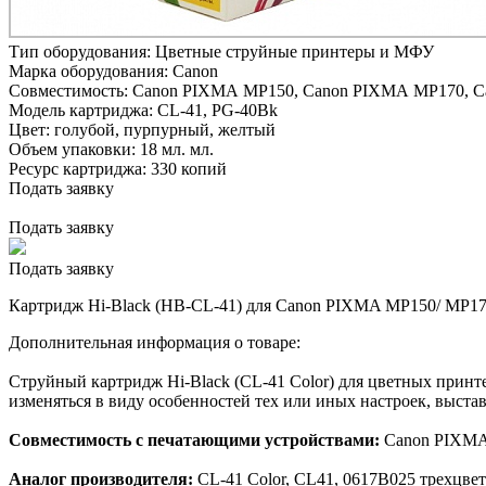
Тип оборудования:
Цветные струйные принтеры и МФУ
Марка оборудования:
Canon
Совместимость:
Canon PIXMA MP150,
Canon PIXMA MP170,
C
Модель картриджа:
CL-41, PG-40Bk
Цвет:
голубой,
пурпурный,
желтый
Объем упаковки:
18 мл. мл.
Ресурс картриджа:
330 копий
Подать заявку
Подать заявку
Подать заявку
Картридж Hi-Black (HB-CL-41) для Canon PIXMA MP150/ MP170/
Дополнительная информация о товаре:
Струйный картридж Hi-Black (CL-41 Color) для цветных принт
изменяться в виду особенностей тех или иных настроек, выста
Совместимость с печатающими устройствами:
Canon PIXMA 
Аналог производителя:
CL-41 Color, CL41, 0617B025 трехцвет