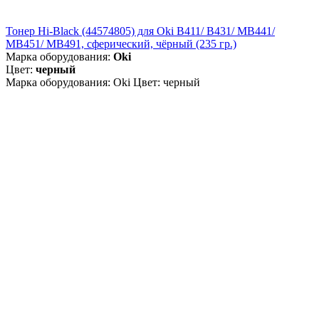
Тонер Hi-Black (44574805) для Oki B411/ B431/ MB441/
MB451/ MB491, сферический, чёрный (235 гр.)
Марка оборудования:
Oki
Цвет:
черный
Марка оборудования: Oki Цвет: черный