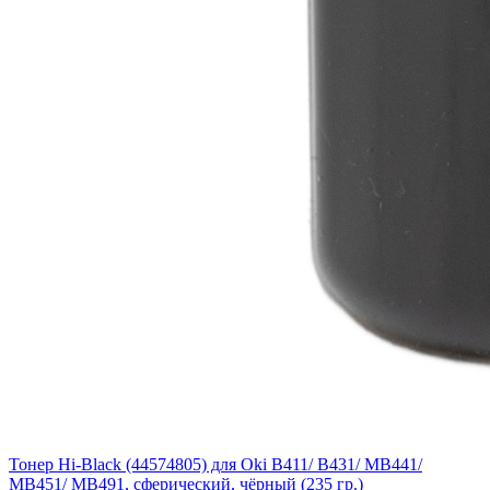
Тонер Hi-Black (44574805) для Oki B411/ B431/ MB441/
MB451/ MB491, сферический, чёрный (235 гр.)