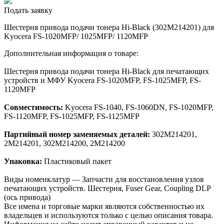
Подать заявку
Шестерня привода подачи тонера Hi-Black (302M214201) для
Kyocera FS-1020MFP/ 1025MFP/ 1120MFP
Дополнительная информация о товаре:
Шестерня привода подачи тонера Hi-Black для печатающих
устройств и МФУ Kyocera FS-1020MFP, FS-1025MFP, FS-
1120MFP
Совместимость:
Kyocera FS-1040, FS-1060DN, FS-1020MFP,
FS-1120MFP, FS-1025MFP, FS-1125MFP
Партийный номер заменяемых деталей:
302M214201,
2M214201, 302M214200, 2M214200
Упаковка:
Пластиковый пакет
Виды номенклатур — Запчасти для восстановления узлов
печатающих устройств. Шестерня, Fuser Gear, Coupling DLP
(ось привода)
Все имена и торговые марки являются собственностью их
владельцев и используются только с целью описания товара.