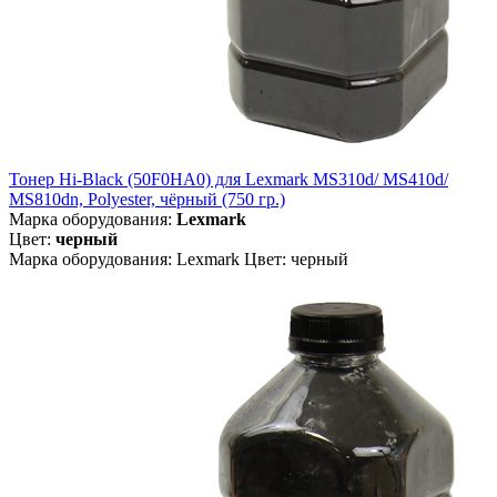
Тонер Hi-Black (50F0HA0) для Lexmark MS310d/ MS410d/
MS810dn, Polyester, чёрный (750 гр.)
Марка оборудования:
Lexmark
Цвет:
черный
Марка оборудования: Lexmark Цвет: черный