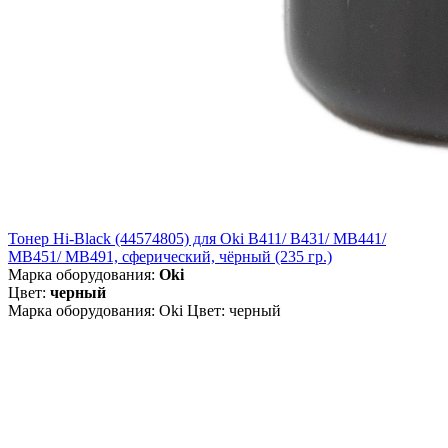
Тонер Hi-Black (44574805) для Oki B411/ B431/ MB441/
MB451/ MB491, сферический, чёрный (235 гр.)
Марка оборудования:
Oki
Цвет:
черный
Марка оборудования: Oki Цвет: черный