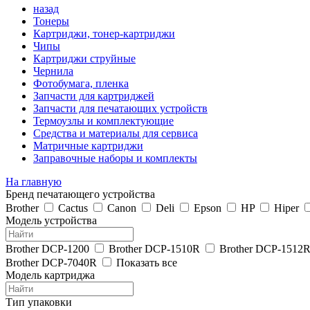
назад
Тонеры
Картриджи, тонер-картриджи
Чипы
Картриджи струйные
Чернила
Фотобумага, пленка
Запчасти для картриджей
Запчасти для печатающих устройств
Термоузлы и комплектующие
Средства и материалы для сервиса
Матричные картриджи
Заправочные наборы и комплекты
На главную
Бренд печатающего устройства
Brother
Cactus
Canon
Deli
Epson
HP
Hiper
Модель устройства
Brother DCP-1200
Brother DCP-1510R
Brother DCP-1512
Brother DCP-7040R
Показать все
Модель картриджа
Тип упаковки