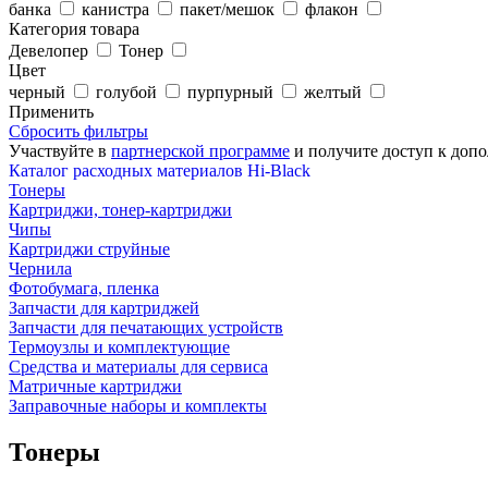
банка
канистра
пакет/мешок
флакон
Категория товара
Девелопер
Тонер
Цвет
черный
голубой
пурпурный
желтый
Применить
Сбросить фильтры
Участвуйте в
партнерской программе
и получите доступ к
допо
Каталог расходных материалов Hi-Black
Тонеры
Картриджи, тонер-картриджи
Чипы
Картриджи струйные
Чернила
Фотобумага, пленка
Запчасти для картриджей
Запчасти для печатающих устройств
Термоузлы и комплектующие
Средства и материалы для сервиса
Матричные картриджи
Заправочные наборы и комплекты
Тонеры