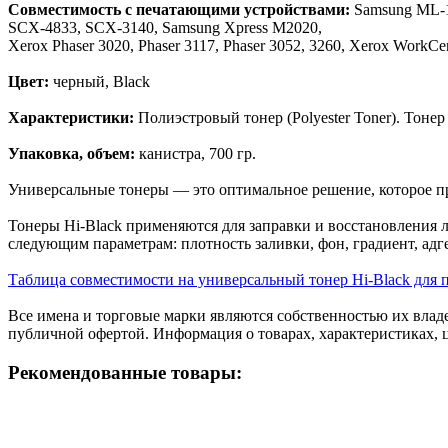
Совместимость с печатающими устройствами:
Samsung ML-1
SCX-4833, SCX-3140, Samsung Xpress M2020,
Xerox Phaser 3020, Phaser 3117, Phaser 3052, 3260, Xerox WorkC
Цвет:
черный, Black
Характеристики:
Полиэстровый тонер (Polyester Toner). Тоне
Упаковка, объем:
канистра, 700 гр.
Универсальные тонеры — это оптимальное решение, которое пр
Тонеры Hi-Black применяются для заправки и восстановления л
следующим параметрам: плотность заливки, фон, градиент, адге
Таблица совместимости на универсальный тонер Hi-Black для
Все имена и торговые марки являются собственностью их владе
публичной офертой. Информация о товарах, характеристиках, 
Рекомендованные товары: