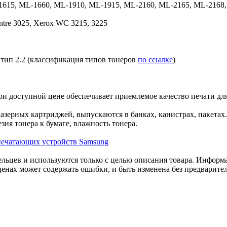
615, ML-1660, ML-1910, ML-1915, ML-2160, ML-2165, ML-2168,
entre 3025, Xerox WC 3215, 3225
р тип 2.2 (классификация типов тонеров
по ссылке
)
и доступной цене обеспечивает приемлемое качество печати дл
азерных картриджей, выпускаются в банках, канистрах, пакетах
зия тонера к бумаге, влажность тонера.
 печатающих устройств Samsung
льцев и используются только с целью описания товара. Информа
ценах может содержать ошибки, и быть изменена без предварите