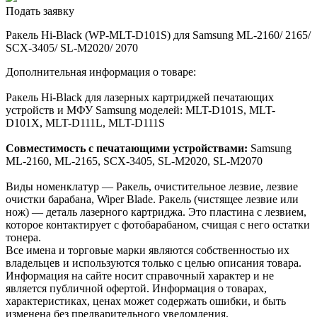
Подать заявку
Ракель Hi-Black (WP-MLT-D101S) для Samsung ML-2160/ 2165/
SCX-3405/ SL-M2020/ 2070
Дополнительная информация о товаре:
Ракель Hi-Black для лазерных картриджей печатающих
устройств и МФУ Samsung моделей: MLT-D101S, MLT-
D101X, MLT-D111L, MLT-D111S
Совместимость с печатающими устройствами:
Samsung
ML-2160, ML-2165, SCX-3405, SL-M2020, SL-M2070
Виды номенклатур — Ракель, очистительное лезвие, лезвие
очистки барабана, Wiper Blade. Ракель (чистящее лезвие или
нож) — деталь лазерного картриджа. Это пластина с лезвием,
которое контактирует с фотобарабаном, счищая с него остатки
тонера.
Все имена и торговые марки являются собственностью их
владельцев и используются только с целью описания товара.
Информация на сайте носит справочный характер и не
является публичной офертой. Информация о товарах,
характеристиках, ценах может содержать ошибки, и быть
изменена без предварительного уведомления.